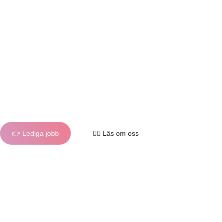
En modern och nytänkande
byrå
👉 Lediga jobb
🙋‍♀️ Läs om oss