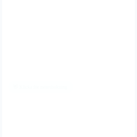
👋 Klicka för mötesbokning
Resultatdriven
marknadsföring