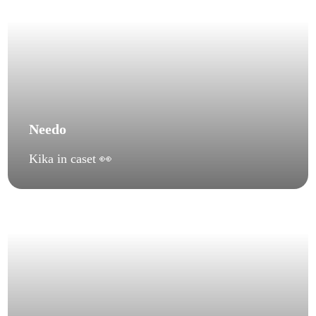
Needo
Kika in caset 👀