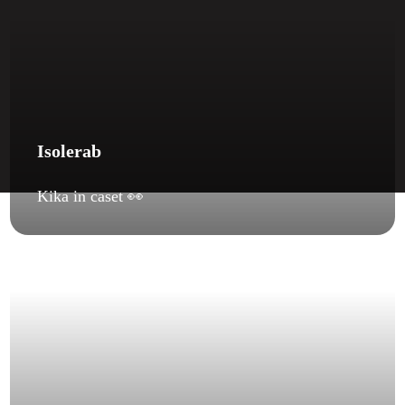
Isolerab
Kika in caset 👀