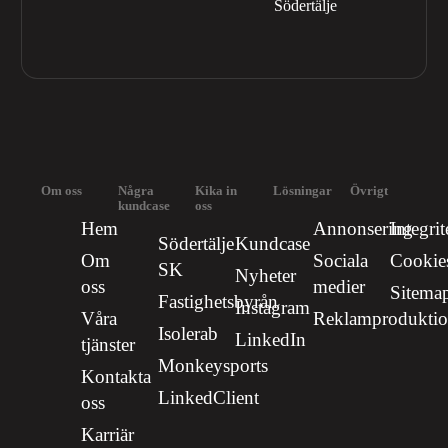
Södertälje
Om oss
Några
Kika in
Lösningar
Övrigt
kundcase
oss
Hem
Annonsering
Integrit
Södertälje
Kundcase
Om
Sociala
Cookie
SK
Nyheter
oss
medier
Sitema
Fastighetsbyrån
Instagram
Våra
Reklamprodukti
Isolerab
LinkedIn
tjänster
Monkeysports
Kontakta
LinkedClient
oss
Karriär