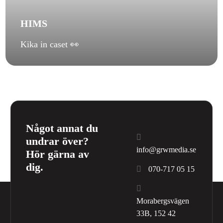
HIMS
Kika in caset 👀
Något annat du
undrar över?
info@grwmedia.se
Hör gärna av
dig.
070-717 05 15
Morabergsvägen
33B, 152 42