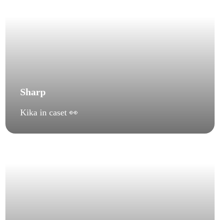
Sharp
Kika in caset 👀