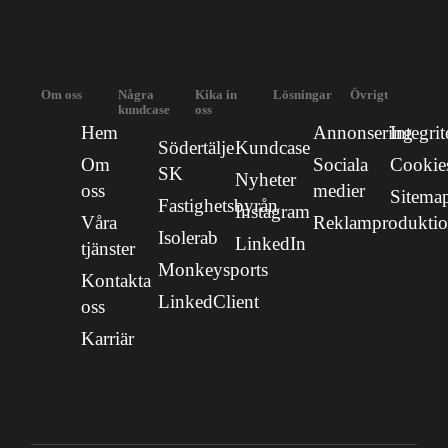
Om oss
Några
Kika in
Lösningar
Övrigt
kundcase
oss
Hem
Annonsering
Integrit
Södertälje
Kundcase
Om
Sociala
Cookie
SK
Nyheter
oss
medier
Sitema
Fastighetsbyrån
Instagram
Våra
Reklamprodukti
Isolerab
LinkedIn
tjänster
Monkeysports
Kontakta
LinkedClient
oss
Karriär