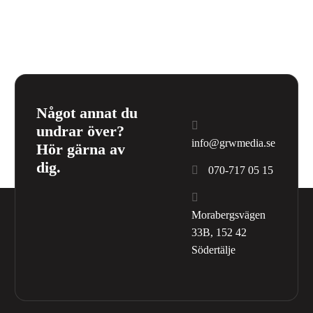
Social Media
Något annat du
undrar över?
info@grwmedia.se
Hör gärna av
dig.
070-717 05 15
Morabergsvägen
33B, 152 42
Södertälje