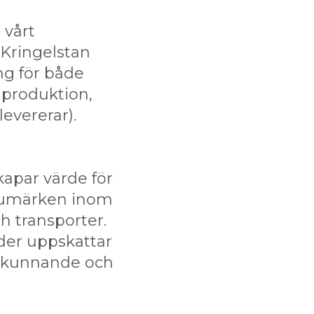
 vårt
Kringelstan
ng för både
mproduktion,
evererar).
apar värde för
arumärken inom
 transporter.
nder uppskattar
kt kunnande och