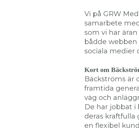
Vi på GRW Media
samarbete med 
som vi har äran
bådde webben (s
sociala medier 
Kort om Bäckströ
Bäckströms är 
framtida gener
väg och anlägg
De har jobbat i 
deras kraftfull
en flexibel kun