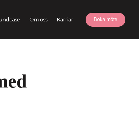
Boka möte
undcase
Om oss
Karriär
 med