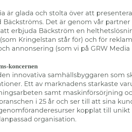
 är glada och stolta över att presentera
Bäckströms. Det är genom vår partner 
 att erbjuda Bäckström en helthetslösni
om Kringelstan står för) och för rekla
och annonsering (som vi på GRW Media l
ms-koncernen
den innovativa samhällsbyggaren som sk
ationer. Ett av marknadens starkaste v
ningsarbeten samt maskinförsörjning och
branschen i 25 år och ser till att sina ku
a genomföranderesurser kopplat till uni
danpassad organisation.