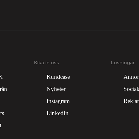
Kika in oss
Lösningar
SK
Kundcase
Annon
rån
Nyheter
Social
Instagram
Rekla
ts
LinkedIn
t