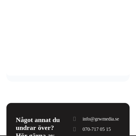
Något annat du
info@grwmedia.se
undrar över?
070-717 05 15
Hör gärna av