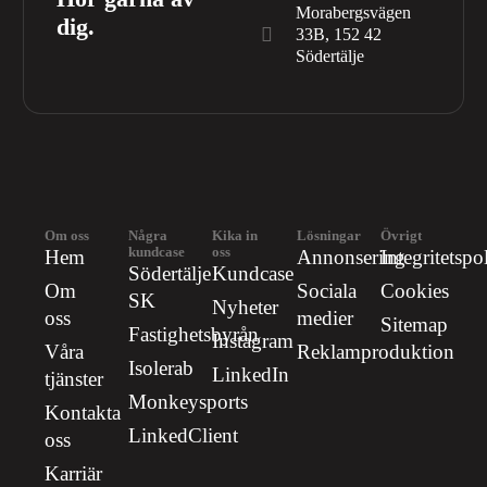
Morabergsvägen
dig.
33B, 152 42
Södertälje
Om oss
Några
Kika in
Lösningar
Övrigt
kundcase
oss
Hem
Annonsering
Integritetspo
Södertälje
Kundcase
Om
Sociala
Cookies
SK
Nyheter
oss
medier
Sitemap
Fastighetsbyrån
Instagram
Våra
Reklamproduktion
Isolerab
LinkedIn
tjänster
Monkeysports
Kontakta
LinkedClient
oss
Karriär