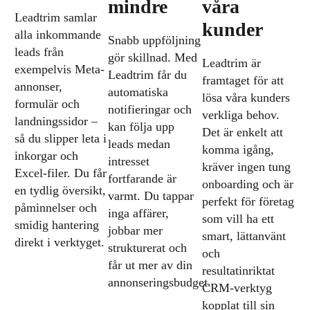
mindre
våra
Leadtrim samlar
kunder
alla inkommande
Snabb uppföljning
leads från
gör skillnad. Med
Leadtrim är
exempelvis Meta-
Leadtrim får du
framtaget för att
annonser,
automatiska
lösa våra kunders
formulär och
notifieringar och
verkliga behov.
landningssidor –
kan följa upp
Det är enkelt att
så du slipper leta i
leads medan
komma igång,
inkorgar och
intresset
kräver ingen tung
Excel-filer. Du får
fortfarande är
onboarding och är
en tydlig översikt,
varmt. Du tappar
perfekt för företag
påminnelser och
inga affärer,
som vill ha ett
smidig hantering
jobbar mer
smart, lättanvänt
direkt i verktyget.
strukturerat och
och
får ut mer av din
resultatinriktat
annonseringsbudget.
CRM-verktyg
kopplat till sin